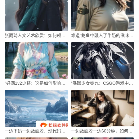
张雨琦人文艺术欣赏：如何领略汉字之美？
难道“鲍鱼中融入了牛奶的滋味”还能让人心生疑惑？你的鲍鱼中是否真的不含有他人的牛奶？
“好满1v2少将：这是如何影响了汉字书写的因素吗？”
“暴躁少女零九：CSGO游戏中的挑战与探索？”
一边下奶一边敷面膜：现代妈妈的奇妙生活？
一边敷面膜一边60分钟，如何更好地练习书写中文汉字？这真的有效吗？