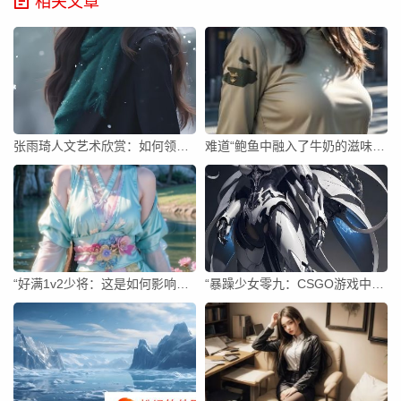
相关文章
张雨琦人文艺术欣赏：如何领略汉字之美？
难道“鲍鱼中融入了牛奶的滋味”还能让人心生疑惑？你的鲍鱼中是否真的不含有他人的牛奶？
“好满1v2少将：这是如何影响了汉字书写的因素吗？”
“暴躁少女零九：CSGO游戏中的挑战与探索？”