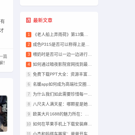
最新文章
只有
才
《老人船上弄雨荷》第13集霍水的故事有哪些深刻的生活启示？
成色P31S是否可以称得上是国精产品？消费者如何看待？
喂奶时是否可以一边一边进行喂养？
一篇
解！
如何通过暗夜影院官网找到最新高清影视资源？
免费下载PPT大全：资源丰富，但质量如何保证？
名媛app如何成为高端社交圈的重要工具？
为什么我们如此需要珍惜每一个汉字，准备好纸巾来细品其深意？
八尺夫人满天星：哪颗星是她的光芒？
欧美大片1688的魅力所在：动作、惊悚、爱情与特效的完美结合
如何在苹果手机上下载安装麻花影视APP最新版？
小杰和妈搭车搬家：爸爸开车带他们前往姥姥家？有哪些不可预见的汉字奥秘？