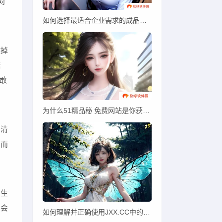
对
如何选择最适合企业需求的成品视频CRM网站？
拔掉
避
敢
为什么51精品秘 免费网站是你获取高质量资源的最佳选择？
出清
，而
的生
学会
如何理解并正确使用JXX.CC中的JC功能？