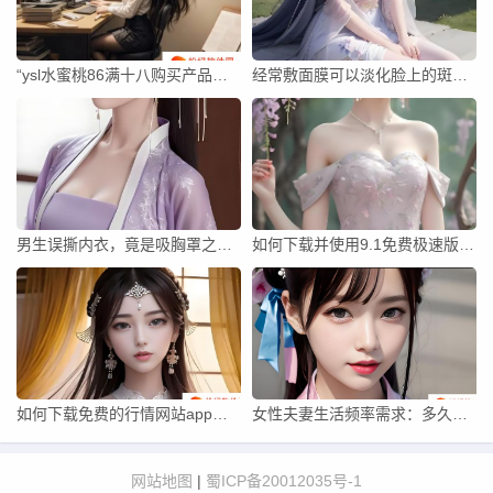
“ysl水蜜桃86满十八购买产品是否合法？”的疑问
经常敷面膜可以淡化脸上的斑点吗？效果究竟如何？
男生误撕内衣，竟是吸胸罩之谜？
如何下载并使用9.1免费极速版？其优势为何让用户青睐？
如何下载免费的行情网站app并利用其提供的功能提升投资决策？
女性夫妻生活频率需求：多久要一次才算正常？
网站地图
|
蜀ICP备20012035号-1