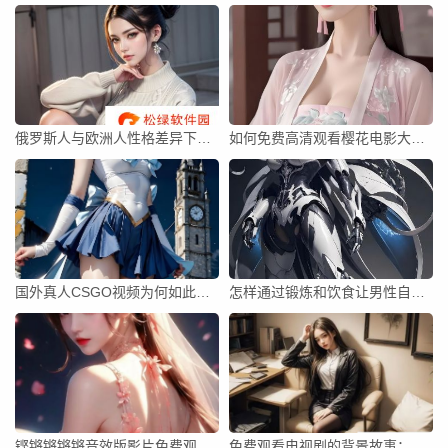
俄罗斯人与欧洲人性格差异下的汉字文化交流之谜
如何免费高清观看樱花电影大全：优质资源哪里寻？
国外真人CSGO视频为何如此吸引人？探索背后的魅力与学习价值
怎样通过锻炼和饮食让男性自然变大变长，是否有效？
铿锵锵锵锵音效版影片免费观看，你想知道的是哪个电影或剧集？
免费观看电视剧的背景故事：为什么网络平台的免费剧集模式越来越受欢迎？