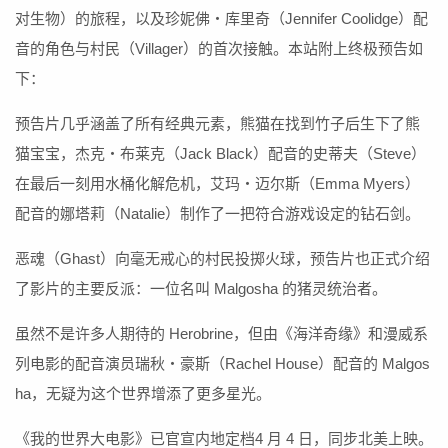
对生物）的旅程，以及珍妮佛・库里奇（Jennifer Coolidge）配
音的角色与村民（Villager）的首次接触。本站附上终极预告如
下：
预告片几乎涵盖了所有经典元素，熊猫在找到竹子后生下了熊
猫宝宝，杰克・布莱克（Jack Black）配音的史蒂夫（Steve）
在最后一刻用水桶化解危机，艾玛・迈尔斯（Emma Myers）
配音的娜塔莉（Natalie）制作了一把符合游戏设定的钻石剑。
恶魂（Ghast）向毫无戒心的村民投掷火球，预告片也正式介绍
了影片的主要反派：一位名叫 Malgosha 的猪灵统治者。
虽然不是许多人期待的 Herobrine，但由《海洋奇缘》和漫威系
列电影的配音演员瑞秋・豪斯（Rachel House）配音的 Malgos
ha，无疑为这个世界增添了更多星光。
《我的世界大电影》已官宣内地定档4 月 4 日，同步北美上映。