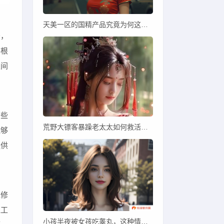
天美一区的国精产品究竟为何这么受欢迎？揭秘其背后的秘密与优势
务，
够根
夜间
那些
荒野大镖客暴躁老太太如何救活？详细解读暴躁老太太的救活方法
能够
提供
维修
通工
小孩半夜被女孩吃睾丸，这种情况是否属于正常现象？