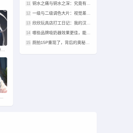
铜水之痛与铜水之深：究竟有何不同？
一级与二级调色大片：视觉差异显著吗？
欣欣玩具店打工日记：我的汉字之旅，疑问与收获共鉴！
哪些品牌吸奶器效果更佳，能够轻松彻底吸取奶液？
厕拍15P重现了，背后的奥秘在哪里？
“暴躁少女零九：CSGO游戏中的挑战与探索？”
了 快点 太大了”的困扰？网络资源在线寻找解决方法与策略的网站推荐