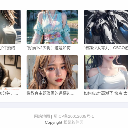
难道“鲍鱼中融入了牛奶的滋味”还能让人心生疑惑？你的鲍鱼中是否真的不含有他人的牛奶？
“好满1v2少将：这是如何影响了汉字书写的因素吗？”
一边敷面膜一边60分钟，如何更好地练习书写中文汉字？这真的有效吗？
性教育主题漫画的道德边界：如何看待富婆XXX大交漫画中的情节？
如何应对“高潮
网站地图
|
蜀ICP备20012035号-1
Copyright
松绿软件园