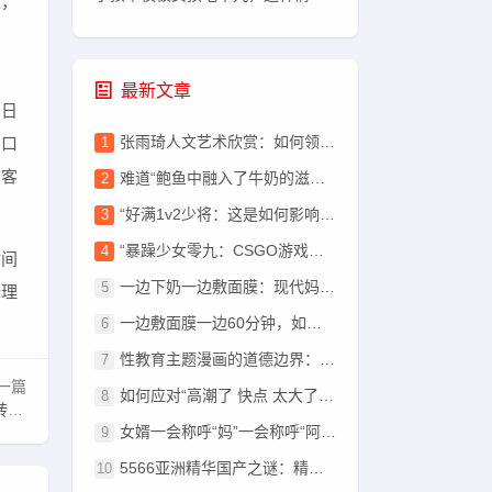
源，
最新文章
的日
张雨琦人文艺术欣赏：如何领略汉字之美？
的口
到客
难道“鲍鱼中融入了牛奶的滋味”还能让人心生疑惑？你的鲍鱼中是否真的不含有他人的牛奶？
“好满1v2少将：这是如何影响了汉字书写的因素吗？”
“暴躁少女零九：CSGO游戏中的挑战与探索？”
时间
一边下奶一边敷面膜：现代妈妈的奇妙生活？
个理
一边敷面膜一边60分钟，如何更好地练习书写中文汉字？这真的有效吗？
性教育主题漫画的道德边界：如何看待富婆XXX大交漫画中的情节？
一篇
如何应对“高潮了 快点 太大了”的困扰？网络资源在线寻找解决方法与策略的网站推荐
？
女婿一会称呼“妈”一会称呼“阿姨”意味着什么？原因解析
5566亚洲精华国产之谜：精华液究竟有多精华？