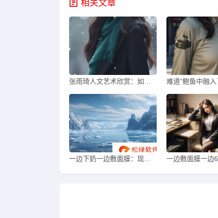
相关文章
张雨琦人文艺术欣赏：如何领略汉字之美？
一边下奶一边敷面膜：现代妈妈的奇妙生活？