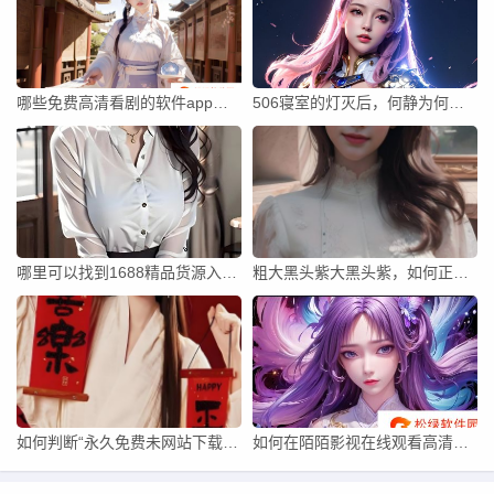
哪些免费高清看剧的软件app值得推荐？如何选择最适合自己的免费剧集平台？
506寝室的灯灭后，何静为何逃离宿舍？
哪里可以找到1688精品货源入口免费？
粗大黑头紫大黑头紫，如何正确挤掉重写新貌？——这背后的汉字秘密何在？
如何判断“永久免费未网站下载”的可靠性和安全性？
如何在陌陌影视在线观看高清完整版电影和电视剧？详细步骤解析