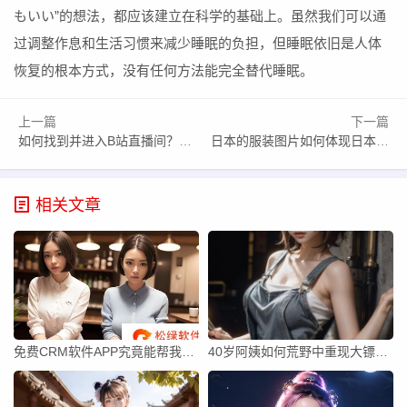
もいい”的想法，都应该建立在科学的基础上。虽然我们可以通
过调整作息和生活习惯来减少睡眠的负担，但睡眠依旧是人体
恢复的根本方式，没有任何方法能完全替代睡眠。
上一篇
下一篇
如何找到并进入B站直播间？有疑问的观众必看！
日本的服装图片如何体现日本独特的街头时尚和传统文化？
相关文章
免费CRM软件APP究竟能帮我管理哪些客户关系？这10大疑问一次性解答！
40岁阿姨如何荒野中重现大镖客风采：星辰传奇之下的挑战与探索