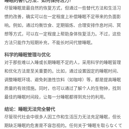
睡眠的替代方法：如何保持活力？
尽管睡眠是最自然的恢复方式，但通过一些替代方法和生活习
惯的改善，确实可以在一定程度上补偿睡眠不足带来的负面影
响。例如，通过均衡饮食、定期锻炼、合理安排作息时间、冥
想等方式，可以在一定程度上帮助身体恢复活力。不过，这些
方法只能作为短期补充，不能长时间代替睡眠。
科学的睡眠管理与优化
对于那些难以入睡或长期睡眠不足的人，采用科学的睡眠管理
和优化方法是至关重要的。比如，通过设置固定的睡眠时间、
调整睡眠环境、避免刺激性饮料（如咖啡）等，都是提高睡眠
质量的有效措施。同时，也可以通过了解个人的生物钟，找到
最佳的睡眠时间段，让每一分睡眠都得到充分的利用。
结论：睡眠无法完全替代
尽管现代社会中很多人因工作和生活压力无法充足睡眠，但长
期缺乏睡眠的危害是不容忽视的。任何关于“睡眠を取らなくて