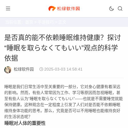
当前位置：
首页
>
手游技巧
> 正文
是否真的能不依赖睡眠维持健康？探讨
“睡眠を取らなくてもいい”观点的科学
依据
松绿软件园
2025-03-03 14:58:41
睡眠是我们日常生活中至关重要的一部分，它对身心健康有着深远
的影响。然而，有些人常常因为工作、学习等原因而忽视睡眠，甚
至有些人认为“睡眠を取らなくてもいい”——也就是不需要睡觉就能
保持健康。这种观念在一定程度上引发了人们对是否能不依赖睡眠
维持身体功能的思考。那么，究竟是否可以不用睡眠也能维持良好
的生活状态呢？
睡眠对人体的重要性