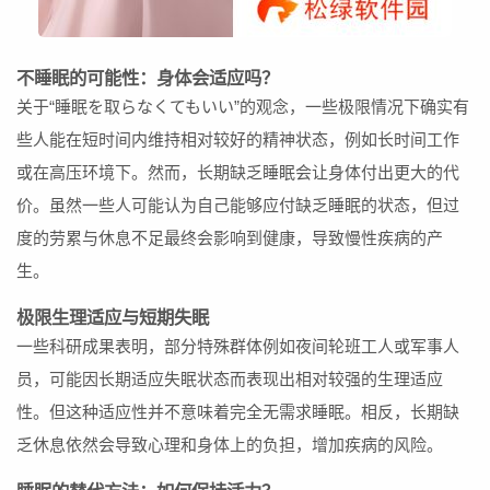
不睡眠的可能性：身体会适应吗？
关于“睡眠を取らなくてもいい”的观念，一些极限情况下确实有
些人能在短时间内维持相对较好的精神状态，例如长时间工作
或在高压环境下。然而，长期缺乏睡眠会让身体付出更大的代
价。虽然一些人可能认为自己能够应付缺乏睡眠的状态，但过
度的劳累与休息不足最终会影响到健康，导致慢性疾病的产
生。
极限生理适应与短期失眠
一些科研成果表明，部分特殊群体例如夜间轮班工人或军事人
员，可能因长期适应失眠状态而表现出相对较强的生理适应
性。但这种适应性并不意味着完全无需求睡眠。相反，长期缺
乏休息依然会导致心理和身体上的负担，增加疾病的风险。