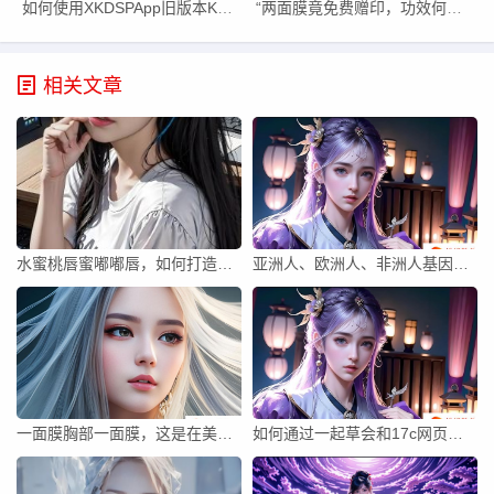
如何使用XKDSPApp旧版本KDB免会员版提升中文汉字处理效率？
“两面膜竟免费赠印，功效何如？” 印度式面膜优惠引发关注
相关文章
水蜜桃唇蜜嘟嘟唇，如何打造完美唇妆？
亚洲人、欧洲人、非洲人基因差异对外貌、体质与行为有何影响？
一面膜胸部一面膜，这是在美国发生的神秘现象？
如何通过一起草会和17c网页提升团队协作与企业展示效果？