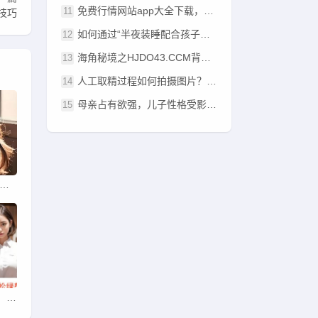
免费行情网站app大全下载，如何选择最适合自己的应用？
技巧
如何通过“半夜装睡配合孩子阴阳调和”改善孩子的睡眠质量？
海角秘境之HJDO43.CCM背后隐藏的汉字奥秘何在？
人工取精过程如何拍摄图片？步骤与注意事项有哪些？
母亲占有欲强，儿子性格受影响——这是否导致某种特定性格的形成？
止安装应用入口究竟在哪里？如何避免误入不良应用平台？
尖叫饮料原来叫“活力果”，为何更名成“尖叫”？背后的原因是什么？