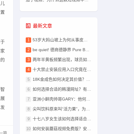
婴儿
设置
最新文章
53岁大妈山坡上为何从事皮肉生意？背后原因揭秘！
对于
be quiet! 德商德静界 Pure Base 501 机箱迎 LX、DX 变体：引入 ARGB 灯效
，家
两年半黄板频繁出现，球员如何改进避免再次累计黄牌？
适的
十大禁止安装应用入口究竟在哪里？如何避免误入不良应用平台？
18K金成色如何决定其价值？——探究其中的奥秘与疑问
如何选择合适的韩漫网址？有哪些网站能提供正版韩漫内容？
的智
发展
亚洲小鲜肉帅哥GARY：他何以成为万千粉丝心中的魅力偶像？
续发
尖叫饮料原来叫“活力果”，为何更名成“尖叫”？背后的原因是什么？
十七八岁女生该如何选择适合自己的护肤品？有哪些要素需要了解？
如何安装蘑菇视频免费版？安卓和iOS设备安装教程与常见问题解答
一篇