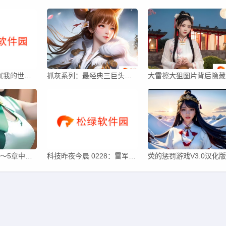
4 月 4 日上映，《我的世界》大电影终极预告发布
抓灰系列：最经典三巨头角色再造——中华汉字艺术的奥秘何在？
大雷擦
娇妻被老外撑大1～5章中跨国恋情的挑战与情感转变会如何发展？
科技昨夜今晨 0228：雷军否认升任中国新首富；深圳再发提醒网约车市场已饱和；小米“双 Ultra”发布会汇总...
荧