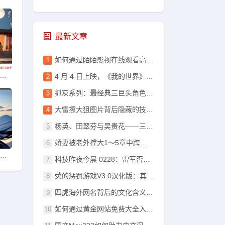
最新文章
如何通过陌陌影视在线观看高清完整版影片，享受流畅的观影体验？
大狙图片背后隐藏的技巧与魅力，如何提高你的狙击水平？
4 月 4 日上映，《我的世界》大电影终极预告发布
抓灰系列：最经典三巨头角色再造——中华汉字艺术的奥秘何在？
大雷擦大狙图片背后隐藏的技巧与魅力，如何提高你的狙击水平？
杨英、田翠芬与吴贵花——三人汉字之美，谁能问鼎芳华?
娇妻被老外撑大1～5章中跨国恋情的挑战与情感转变会如何发展？
的惩罚游戏V3.0汉化版：其优势何在？游戏体验如何优化？
科技昨夜今晨 0228：雷军否认升任中国新首富；深圳再发提醒网约车市场已饱和；小米“双 Ultra”发布会汇总...
荧的惩罚游戏V3.0汉化版：其优势何在？游戏体验如何优化？
四虎海外网名背后的文化含义与2023年流行趋势之谜
如何通过黄金网站免费大全入口提高黄金投资成功率？