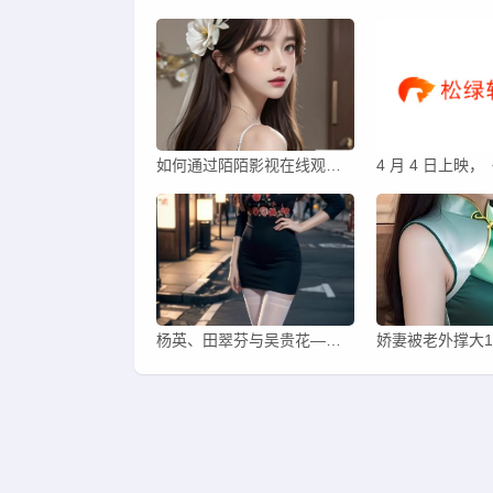
如何通过陌陌影视在线观看高清完整版影片，享受流畅的观影体验？
杨英、田翠芬与吴贵花——三人汉字之美，谁能问鼎芳华?