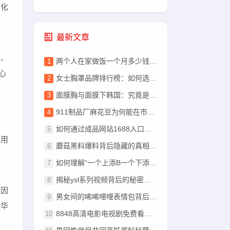
老化
最新文章
酸、
两个人在家做饭一个月多少钱合适？如何合理规划预算？
心
女士胸罩品牌排行榜：如何选择最适合你的胸罩品牌？
面膜胸与面膜下韩国：究竟是怎样的美丽秘密？
911制品厂麻花豆为何能在市场上脱颖而出？了解它的独特优势和未来发展
因
如何通过成品网站1688入口提高采购效率并找到优质供应商？
使用
蘑菇黑料爆料背后隐藏的真相：究竟是怎样的“幕后黑手”？
如何理解“一个上添B一个下添”在设计和生活中的多重含义？
揭秘ysl系列视频背后的秘密，网友追捧背后真相究竟是什么？
等因
男女间的唏唏哩哩表情包背后的含义之谜：如何用汉字探寻情感深意？
精华
8848高清电影电视剧免费看，如何轻松享受最新影视资源？