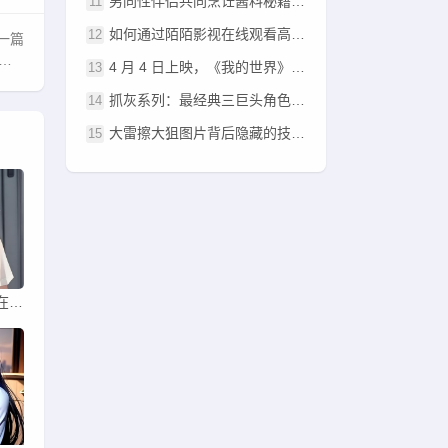
男同性伴侣共同烹饪酱料秘籍——究竟是如何酱酱酿酿的呢？
如何通过陌陌影视在线观看高清完整版影片，享受流畅的观影体验？
一篇
4 月 4 日上映，《我的世界》大电影终极预告发布
抓灰系列：最经典三巨头角色再造——中华汉字艺术的奥秘何在？
大雷擦大狙图片背后隐藏的技巧与魅力，如何提高你的狙击水平？
911制品厂麻花豆为何能在市场上脱颖而出？了解它的独特优势和未来发展